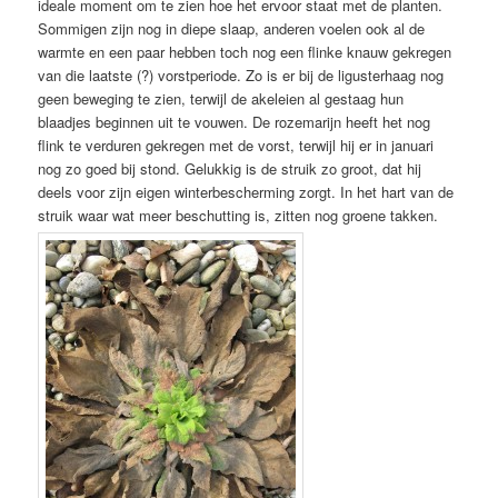
ideale moment om te zien hoe het ervoor staat met de planten.
Sommigen zijn nog in diepe slaap, anderen voelen ook al de
warmte en een paar hebben toch nog een flinke knauw gekregen
van die laatste (?) vorstperiode. Zo is er bij de ligusterhaag nog
geen beweging te zien, terwijl de akeleien al gestaag hun
blaadjes beginnen uit te vouwen. De rozemarijn heeft het nog
flink te verduren gekregen met de vorst, terwijl hij er in januari
nog zo goed bij stond. Gelukkig is de struik zo groot, dat hij
deels voor zijn eigen winterbescherming zorgt. In het hart van de
struik waar wat meer beschutting is, zitten nog groene takken.