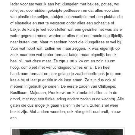
Ieder voorjaar was ik aan het klungelen met bakjes, potjes, wc
rolletjes, doormidden geknipte petflessen en dat alles voorzien
van plastic dekseltjes, stukjes huishoudfolie met een plakbandje
of elastiekje en niet te vergeten onder alles een schaaltje of
bakje. Je kunt je wel voorstellen wat een gewinkel het was als er
water gegeven moest worden of alles met een mooie dag tijdelijk
naar buiten kon. Maar misschien hoort die klungelfase er wel bij.
Voor wat hoort wat, zullen we maar zeggen. Ik was eigenlijk op
zoek naar een wat groter formaat kasje, maar eigenlijk ben ik
heel blij met deze maat. Ze zijn ± 38 x 24 cm en zo’n 18 cm
hoog, compleet met verluchtingsschuifjes en al. Een heel
handzaam formaat en naar gelang je zaaibehoefte pak je er een
kasje bij of laat je er één in de kast staan. Ze zijn dus ook al
meteen in gebruik genomen. De eerste zaden van Chilipeper,
Basilicum, Majoraan, Pronkerwt en Fluitenkruid zitten al in de
grond, met nog een flinke lading andere zaden in de wachtrij. Alle
gaten die dus mogelijk gaan vallen in de tuin, zullen snel weer
bezet zijn. Met andere woorden, ook hier geldt: oud eruit, nieuw
erin.