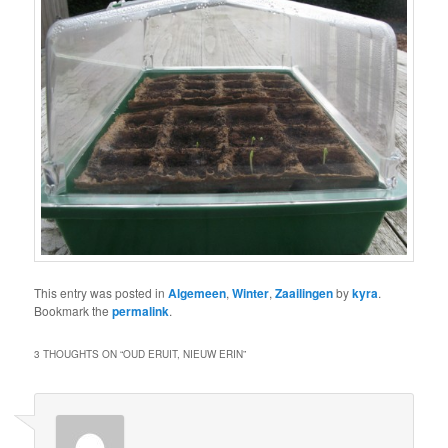
This entry was posted in
Algemeen
,
Winter
,
Zaailingen
by
kyra
.
Bookmark the
permalink
.
3 THOUGHTS ON “
OUD ERUIT, NIEUW ERIN
”