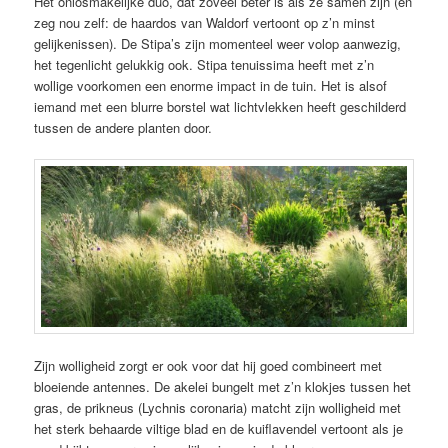
Het onlosmakelijke duo, dat zoveel beter is als ze samen zijn (en
zeg nou zelf: de haardos van Waldorf vertoont op z’n minst
gelijkenissen). De Stipa’s zijn momenteel weer volop aanwezig,
het tegenlicht gelukkig ook. Stipa tenuissima heeft met z’n
wollige voorkomen een enorme impact in de tuin. Het is alsof
iemand met een blurre borstel wat lichtvlekken heeft geschilderd
tussen de andere planten door.
Zijn wolligheid zorgt er ook voor dat hij goed combineert met
bloeiende antennes. De akelei bungelt met z’n klokjes tussen het
gras, de prikneus (Lychnis coronaria) matcht zijn wolligheid met
het sterk behaarde viltige blad en de kuiflavendel vertoont als je