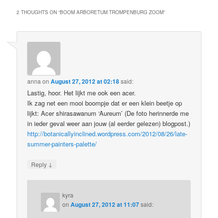
2 THOUGHTS ON “
BOOM ARBORETUM TROMPENBURG ZOOM
”
anna
on
August 27, 2012 at 02:18
said:
Lastig, hoor. Het lijkt me ook een acer.
Ik zag net een mooi boompje dat er een klein beetje op
lijkt: Acer shirasawanum ‘Aureum’ (De foto herinnerde me
in ieder geval weer aan jouw (al eerder gelezen) blogpost.)
http://botanicallyinclined.wordpress.com/2012/08/26/late-
summer-painters-palette/
↓
Reply
kyra
on
August 27, 2012 at 11:07
said: