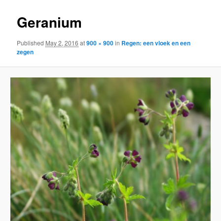
Geranium
Published
May 2, 2016
at
900 × 900
in
Regen: een vloek en een
zegen