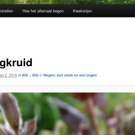
rstellen
Hoe het allemaal begon
Kwekerijen
gkruid
ay 2, 2016
at
900 × 900
in
Regen: een vloek en een zegen