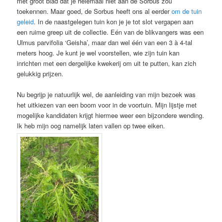
met groot blad dat je helemaal niet aan de Sorbus zou
toekennen. Maar goed, de Sorbus heeft ons al eerder
om de tuin
geleid
. In de naastgelegen tuin kon je je tot slot vergapen aan
een ruime greep uit de collectie. Eén van de blikvangers was een
Ulmus parvifolia ‘Geisha’, maar dan wel één van een 3 à 4-tal
meters hoog. Je kunt je wel voorstellen, wie zijn tuin kan
inrichten met een dergelijke kwekerij om uit te putten, kan zich
gelukkig prijzen.
Nu begrijp je natuurlijk wel, de aanleiding van mijn bezoek was
het uitkiezen van een boom voor in de voortuin. Mijn lijstje met
mogelijke kandidaten krijgt hiermee weer een bijzondere wending.
Ik heb mijn oog namelijk laten vallen op twee eiken.