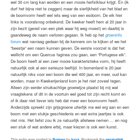
wel 30 cm lang kan worden en een mooie herfstkleur krijgt. En (ik
durf het bijna niet te zeggen) maar de sierlijkheid van het blad en
de boomvorm heeft wel iets weg van een esdoorn. De eik hier
links is vooralsnog onbekend. De kweker heeft hem al 20 jaar in
zijn bezit (gered van een plek waar hij weg moest) en daarbij is
gaandeweg de naam verloren gegaan. Ik heb op het
groeninfo
forum
wat navraag gedaan bij de kenners om te kijken of we het
“beestje” een naam kunnen geven. De eerste voorzet is dat het
wellicht om een Quercus faginea zou gaan, een “Portugese eik”.
De boom heeft al een zeer mooie karakteristieke vorm, hij heeft
natuurlijk ook al een serieuze leeftijd. In bomenland is 20 jaar
natuurlijk niks voor een boom die wel 400 jaar, en meer, oud kan
worden, maar in Kwekerijenland kom je het niet zoveel tegen.
Alleen zijn eerder struikachtige groeiwijze plaatst bij mij wat
vraagtekens of dit in de voortuin wel goed tot zijn recht komt en
of ik daar niet liever iets heb dat meer een boomvorm heeft.
Anderzijds spreekt zijn grijsgroene uiterlijk me wel erg aan en een
boom met een stukje geschiedenis en wat extra jaartjes is ook
niet mis. Het liefst zou ik ze natuurlijk alletwee nemen … en nog
een stuk of wat andere erbij, maar kiezen is ook een kunst.
This entry was posted in
Bomen
by
kyra
. Bookmark the
permalink
.