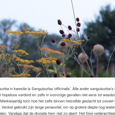
orba in kwestie is Sanguisorba ‘officinalis’. Alle ander sanguisorba’s 
 al hopeloos verdord en zelfs in sommige gevallen niet eens tot wasd
erkwaardig toch hoe het zelfs binnen hetzelfde geslacht tot zoveel 
. Venkel gebruikt zijn lange penwortel, om op grotere diepte nog water
alen. Vandaar dat de droogte hem niet zo deert. Het fijne vederachtig