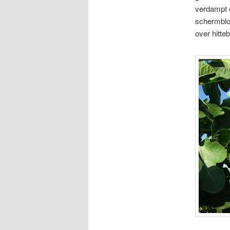
verdampt o
schermbloe
over hitte