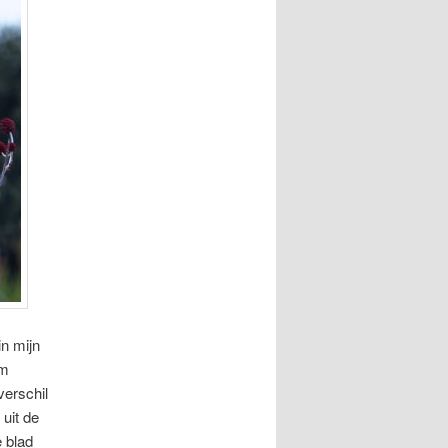
in mijn
om
verschil
 uit de
e blad