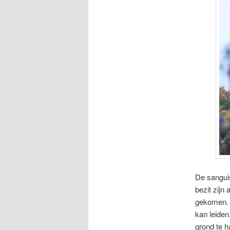
De sanguis
bezit zijn
gekomen. M
kan leiden
grond te h