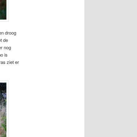
en droog
t de
er nog
o is
as ziet er