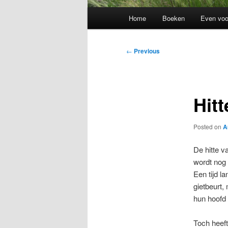
Main
Home
Boeken
Even voo
menu
Post
←
Previous
navigation
Hitt
Posted on
A
De hitte v
wordt nog 
Een tijd l
gietbeurt, 
hun hoofd 
Toch heef