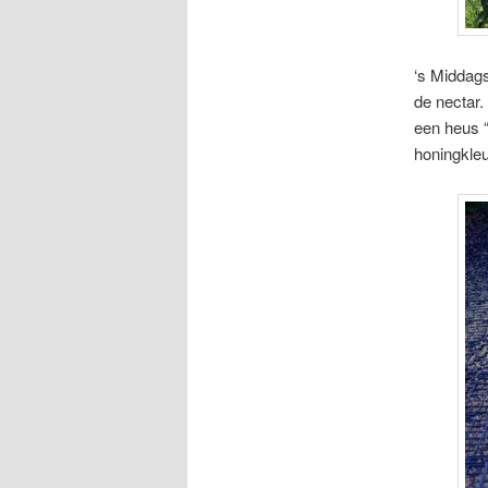
‘s Middags
de nectar.
een heus “
honingkleu