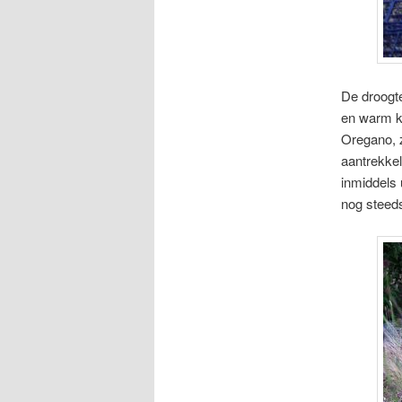
De droogte
en warm k
Oregano, z
aantrekkel
inmiddels 
nog steeds