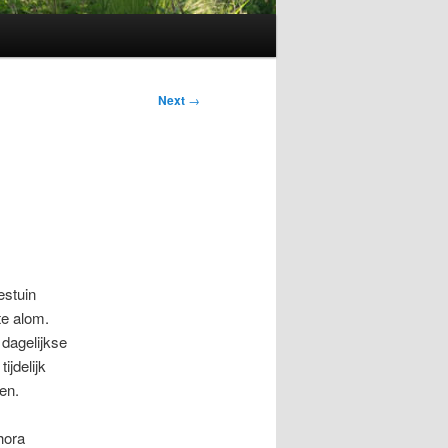
Next
→
estuin
te alom.
 dagelijkse
ijdelijk
en.
hora