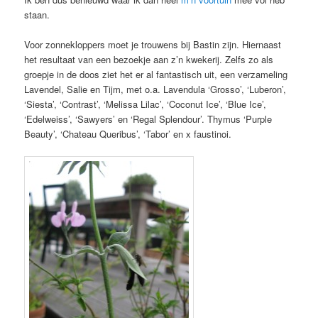
staan.
Voor zonnekloppers moet je trouwens bij Bastin zijn. Hiernaast
het resultaat van een bezoekje aan z’n kwekerij. Zelfs zo als
groepje in de doos ziet het er al fantastisch uit, een verzameling
Lavendel, Salie en Tijm, met o.a. Lavendula ‘Grosso’, ‘Luberon’,
‘Siesta’, ‘Contrast’, ‘Melissa Lilac’, ‘Coconut Ice’, ‘Blue Ice’,
‘Edelweiss’, ‘Sawyers’ en ‘Regal Splendour’. Thymus ‘Purple
Beauty’, ‘Chateau Queribus’, ‘Tabor’ en x faustinoi.