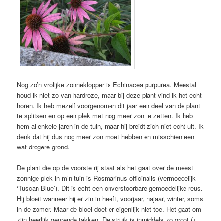
Nog zo’n vrolijke zonneklopper is Echinacea purpurea. Meestal
houd ik niet zo van hardroze, maar bij deze plant vind ik het echt
horen. Ik heb mezelf voorgenomen dit jaar een deel van de plant
te splitsen en op een plek met nog meer zon te zetten. Ik heb
hem al enkele jaren in de tuin, maar hij breidt zich niet echt uit. Ik
denk dat hij dus nog meer zon moet hebben en misschien een
wat drogere grond.
De plant die op de voorste rij staat als het gaat over de meest
zonnige plek in m’n tuin is Rosmarinus officinalis (vermoedelijk
‘Tuscan Blue’). Dit is echt een onverstoorbare gemoedelijke reus.
Hij bloeit wanneer hij er zin in heeft, voorjaar, najaar, winter, soms
in de zomer. Maar de bloei doet er eigenlijk niet toe. Het gaat om
zijn heerlijk geurende takken. De struik is inmiddels zo groot (±