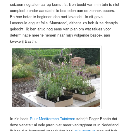
seizoen nog allemaal op komst is. Een beeld van m’n tuin is niet
compleet zonder aandacht te besteden aan de zonnekloppers.
En hoe beter te beginnen dan met lavendel. In dit geval
Lavendula angustifolia ‘Munstead’, althans zo heb ik ze destijds
gekocht. Ik ben altijd nog eens van plan om wat takjes voor
determinatie mee te nemen naar mijn volgende bezoek aan
kwekerij Bastin.
In z’n boek
Puur Mediterraan Tuinieren
schrijft Roger Bastin dat
deze variëteit al vele jaren niet meer verkrijgbaar is in Nederland.
Ik ben dus benieuwd waar ik dan heel
m’n voortuin
mee vol heb