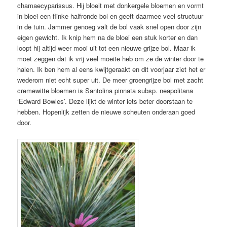
chamaecyparissus. Hij bloeit met donkergele bloemen en vormt
in bloei een flinke halfronde bol en geeft daarmee veel structuur
in de tuin. Jammer genoeg valt de bol vaak snel open door zijn
eigen gewicht. Ik knip hem na de bloei een stuk korter en dan
loopt hij altijd weer mooi uit tot een nieuwe grijze bol. Maar ik
moet zeggen dat ik vrij veel moeite heb om ze de winter door te
halen. Ik ben hem al eens kwijtgeraakt en dit voorjaar ziet het er
wederom niet echt super uit. De meer groengrijze bol met zacht
cremewitte bloemen is Santolina pinnata subsp. neapolitana
‘Edward Bowles’. Deze lijkt de winter iets beter doorstaan te
hebben. Hopenlijk zetten de nieuwe scheuten onderaan goed
door.