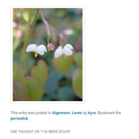
This entry was posted in
Algemeen
,
Lente
by
kyra
. Bookmark the
permalink
.
ONE THOUGHT ON “
‘T IS WEER ZOVER
”