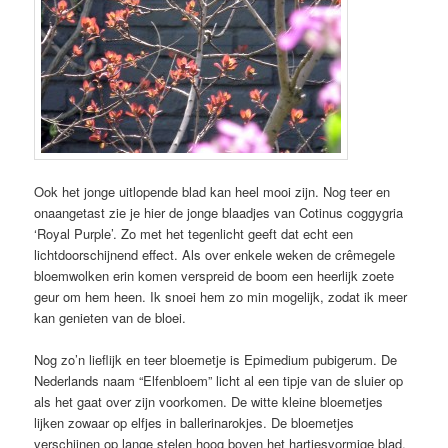
Ook het jonge uitlopende blad kan heel mooi zijn. Nog teer en
onaangetast zie je hier de jonge blaadjes van Cotinus coggygria
‘Royal Purple’. Zo met het tegenlicht geeft dat echt een
lichtdoorschijnend effect. Als over enkele weken de crêmegele
bloemwolken erin komen verspreid de boom een heerlijk zoete
geur om hem heen. Ik snoei hem zo min mogelijk, zodat ik meer
kan genieten van de bloei.
Nog zo’n lieflijk en teer bloemetje is Epimedium pubigerum. De
Nederlands naam “Elfenbloem” licht al een tipje van de sluier op
als het gaat over zijn voorkomen. De witte kleine bloemetjes
lijken zowaar op elfjes in ballerinarokjes. De bloemetjes
verschijnen op lange stelen hoog boven het hartjesvormige blad.