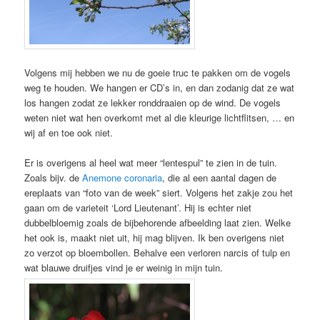
Volgens mij hebben we nu de goeie truc te pakken om de vogels
weg te houden. We hangen er CD’s in, en dan zodanig dat ze wat
los hangen zodat ze lekker ronddraaien op de wind. De vogels
weten niet wat hen overkomt met al die kleurige lichtflitsen, … en
wij af en toe ook niet.
Er is overigens al heel wat meer “lentespul” te zien in de tuin.
Zoals bijv. de
Anemone coronaria
, die al een aantal dagen de
ereplaats van “foto van de week” siert. Volgens het zakje zou het
gaan om de varieteit ‘Lord Lieutenant’. Hij is echter niet
dubbelbloemig zoals de bijbehorende afbeelding laat zien. Welke
het ook is, maakt niet uit, hij mag blijven. Ik ben overigens niet
zo verzot op bloembollen. Behalve een verloren narcis of tulp en
wat blauwe druifjes vind je er weinig in mijn tuin.