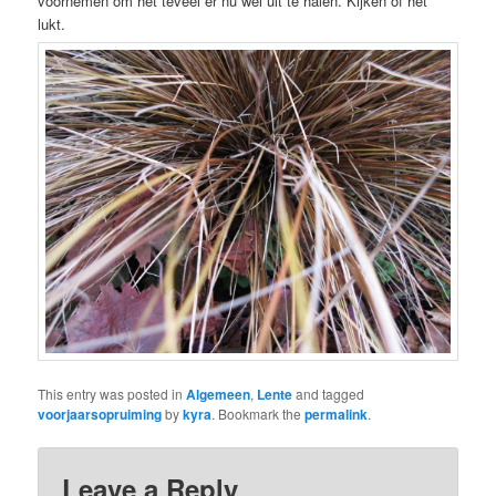
voornemen om het teveel er nu wel uit te halen. Kijken of het
lukt.
This entry was posted in
Algemeen
,
Lente
and tagged
voorjaarsopruiming
by
kyra
. Bookmark the
permalink
.
Leave a Reply