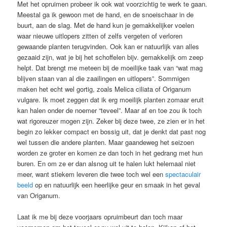
Met het opruimen probeer ik ook wat voorzichtig te werk te gaan.
Meestal ga ik gewoon met de hand, en de snoeischaar in de
buurt, aan de slag. Met de hand kun je gemakkelijker voelen
waar nieuwe uitlopers zitten of zelfs vergeten of verloren
gewaande planten terugvinden. Ook kan er natuurlijk van alles
gezaaid zijn, wat je bij het schoffelen bijv. gemakkelijk om zeep
helpt. Dat brengt me meteen bij de moeilijke taak van “wat mag
blijven staan van al die zaailingen en uitlopers”. Sommigen
maken het echt wel gortig, zoals Melica ciliata of Origanum
vulgare. Ik moet zeggen dat ik erg moeilijk planten zomaar eruit
kan halen onder de noemer “teveel”. Maar af en toe zou ik toch
wat rigoreuzer mogen zijn. Zeker bij deze twee, ze zien er in het
begin zo lekker compact en bossig uit, dat je denkt dat past nog
wel tussen die andere planten. Maar gaandeweg het seizoen
worden ze groter en komen ze dan toch in het gedrang met hun
buren. En om ze er dan alsnog uit te halen lukt helemaal niet
meer, want stiekem leveren die twee toch wel een
spectaculair
beeld
op en natuurlijk een heerlijke geur en smaak in het geval
van Origanum.
Laat ik me bij deze voorjaars opruimbeurt dan toch maar