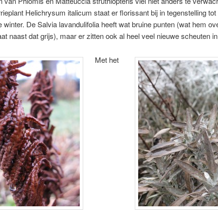
n van Phlomis en Matteuccia struthiopteris viel niet anders te verwa
ieplant Helichrysum italicum staat er florissant bij in tegenstelling to
e winter. De Salvia lavandulifolia heeft wat bruine punten (wat hem ov
aat naast dat grijs), maar er zitten ook al heel veel nieuwe scheuten i
Met het