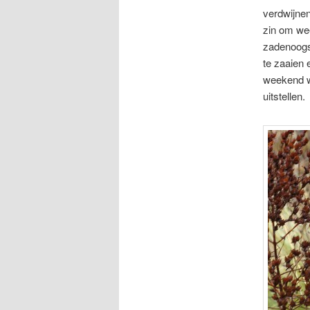
verdwijne
zin om wee
zadenoogs
te zaaien 
weekend w
uitstellen.