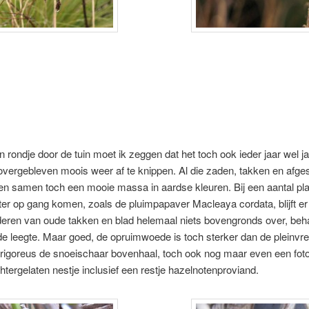
 rondje door de tuin moet ik zeggen dat het toch ook ieder jaar wel 
overgebleven moois weer af te knippen. Al die zaden, takken en afge
n samen toch een mooie massa in aardse kleuren. Bij een aantal pla
ter op gang komen, zoals de pluimpapaver Macleaya cordata, blijft er
deren van oude takken en blad helemaal niets bovengronds over, beh
e leegte. Maar goed, de opruimwoede is toch sterker dan de pleinvr
k rigoreus de snoeischaar bovenhaal, toch ook nog maar even een fo
htergelaten nestje inclusief een restje hazelnotenproviand.