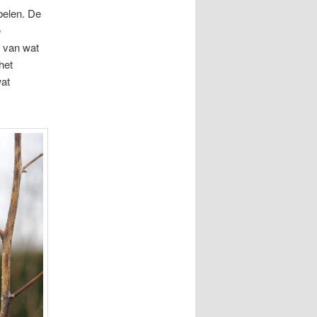
belen. De
e
 van wat
het
wat