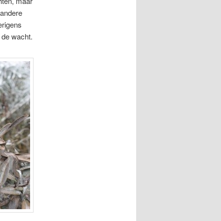
chten, maar
t andere
erigens
n de wacht.