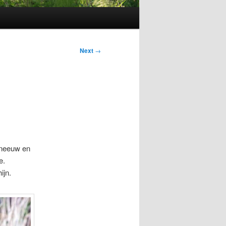
Next
→
sneeuw en
e.
ijn.