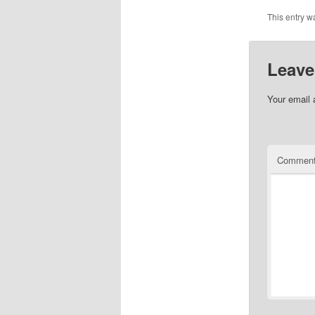
This entry w
Leave
Your email 
Commen