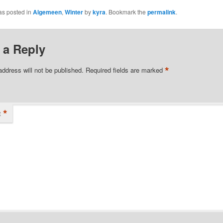
as posted in
Algemeen
,
Winter
by
kyra
. Bookmark the
permalink
.
 a Reply
*
address will not be published.
Required fields are marked
*
t