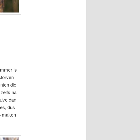
jammer is
storven
nten die
 zelfs na
alve dan
ees, dus
to maken