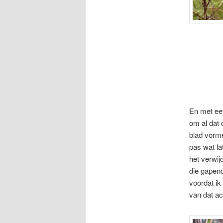
En met een
om al dat 
blad vorme
pas wat la
het verwij
die gapend
voordat i
van dat ac