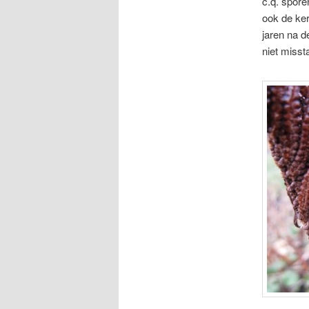
c.q. spore
ook de kerr
jaren na d
niet misst