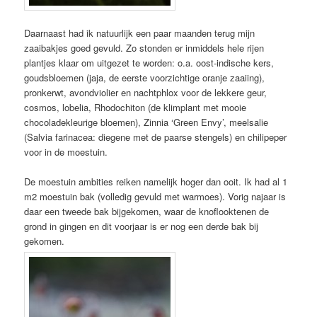
Daarnaast had ik natuurlijk een paar maanden terug mijn
zaaibakjes goed gevuld. Zo stonden er inmiddels hele rijen
plantjes klaar om uitgezet te worden: o.a. oost-indische kers,
goudsbloemen (jaja, de eerste voorzichtige oranje zaaiing),
pronkerwt, avondviolier en nachtphlox voor de lekkere geur,
cosmos, lobelia, Rhodochiton (de klimplant met mooie
chocoladekleurige bloemen), Zinnia ‘Green Envy’, meelsalie
(Salvia farinacea: diegene met de paarse stengels) en chilipeper
voor in de moestuin.
De moestuin ambities reiken namelijk hoger dan ooit. Ik had al 1
m2 moestuin bak (volledig gevuld met warmoes). Vorig najaar is
daar een tweede bak bijgekomen, waar de knoflooktenen de
grond in gingen en dit voorjaar is er nog een derde bak bij
gekomen.