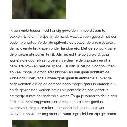
Ik ben ondertussen heel handig geworden in hoe dit aan te
pakken. Drie emmertjes bij de hand, waarvan één gevuld met een
bodempje water. Verder de spitvork, de spade, de onkruidsteker,
de hark en de kruiwagen onder handbereik. Met de spitvork ga je
de ongewenste pollen te lijf. Als het echt te gortig wordt quasi
wortels die door elkaar groeien, verdeel je de plakaten eerst in
hapklare brokken met de spade. En dan is het pol voor pol liften,
zo veel mogelijk grond eraf kloppen en dan gaan schiften: de
wortelonkruiden, zoals kweekgras gaan in emmertje 1, overige
ongewensten die op de composthoop mogen gaan in emmertje 2,
en de gewensten worden netjes vrijgemaakt en opzijgezet in
emmertje 3 met het bodempje water. Zo ga je verder totdat je een
flink stuk hebt vrijgemaakt en emmertje 3 als het goed is
overbevolkt begint te raken. Inmiddels heb je dan ook wat
overzicht op wat er nog staat en waar lege plekken zijn gekomen.