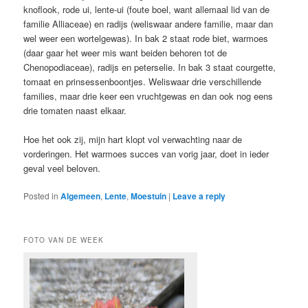
knoflook, rode ui, lente-ui (foute boel, want allemaal lid van de
familie Alliaceae) en radijs (weliswaar andere familie, maar dan
wel weer een wortelgewas). In bak 2 staat rode biet, warmoes
(daar gaar het weer mis want beiden behoren tot de
Chenopodiaceae), radijs en peterselie. In bak 3 staat courgette,
tomaat en prinsessenboontjes. Weliswaar drie verschillende
families, maar drie keer een vruchtgewas en dan ook nog eens
drie tomaten naast elkaar.
Hoe het ook zij, mijn hart klopt vol verwachting naar de
vorderingen. Het warmoes succes van vorig jaar, doet in ieder
geval veel beloven.
Posted in
Algemeen
,
Lente
,
Moestuin
|
Leave a reply
FOTO VAN DE WEEK