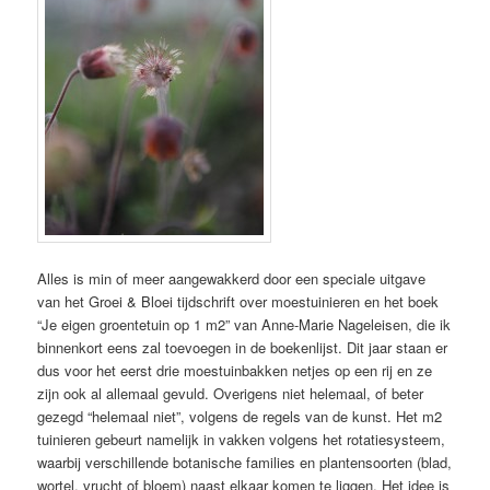
Alles is min of meer aangewakkerd door een speciale uitgave
van het Groei & Bloei tijdschrift over moestuinieren en het boek
“Je eigen groentetuin op 1 m2” van Anne-Marie Nageleisen, die ik
binnenkort eens zal toevoegen in de boekenlijst. Dit jaar staan er
dus voor het eerst drie moestuinbakken netjes op een rij en ze
zijn ook al allemaal gevuld. Overigens niet helemaal, of beter
gezegd “helemaal niet”, volgens de regels van de kunst. Het m2
tuinieren gebeurt namelijk in vakken volgens het rotatiesysteem,
waarbij verschillende botanische families en plantensoorten (blad,
wortel, vrucht of bloem) naast elkaar komen te liggen. Het idee is