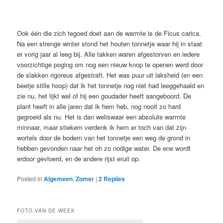
Ook één die zich tegoed doet aan de warmte is de Ficus carica.
Na een strenge winter stond het houten tonnetje waar hij in staat
er vorig jaar al leeg bij. Alle takken waren afgestorven en iedere
voorzichtige poging om nog een nieuw knop te openen werd door
de slakken rigoreus afgestraft. Het was puur uit laksheid (en een
beetje stille hoop) dat ik het tonnetje nog niet had leeggehaald en
zie nu, het lijkt wel of hij een goudader heeft aangeboord. De
plant heeft in alle jaren dat ik hem heb, nog nooit zo hard
gegroeid als nu. Het is dan weliswaar een absolute warmte
minnaar, maar stiekem verdenk ik hem er toch van dat zijn
wortels door de bodem van het tonnetje een weg de grond in
hebben gevonden naar het oh zo nodige water. De ene wordt
erdoor gevloerd, en de andere rijst eruit op.
Posted in
Algemeen
,
Zomer
|
2
Replies
FOTO VAN DE WEEK