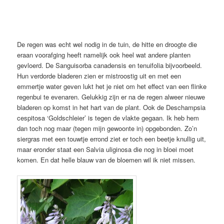
De regen was echt wel nodig in de tuin, de hitte en droogte die
eraan voorafging heeft namelijk ook heel wat andere planten
gevloerd. De Sanguisorba canadensis en tenuifolia bijvoorbeeld.
Hun verdorde bladeren zien er mistroostig uit en met een
emmertje water geven lukt het je niet om het effect van een flinke
regenbui te evenaren. Gelukkig zijn er na de regen alweer nieuwe
bladeren op komst in het hart van de plant. Ook de Deschampsia
cespitosa ‘Goldschleier’ is tegen de vlakte gegaan. Ik heb hem
dan toch nog maar (tegen mijn gewoonte in) opgebonden. Zo’n
siergras met een touwtje errond ziet er toch een beetje knullig uit,
maar eronder staat een Salvia uliginosa die nog in bloei moet
komen. En dat helle blauw van de bloemen wil ik niet missen.