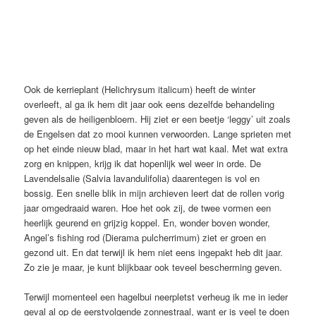
Ook de kerrieplant (Helichrysum italicum) heeft de winter
overleeft, al ga ik hem dit jaar ook eens dezelfde behandeling
geven als de heiligenbloem. Hij ziet er een beetje ‘leggy’ uit zoals
de Engelsen dat zo mooi kunnen verwoorden. Lange sprieten met
op het einde nieuw blad, maar in het hart wat kaal. Met wat extra
zorg en knippen, krijg ik dat hopenlijk wel weer in orde. De
Lavendelsalie (Salvia lavandulifolia) daarentegen is vol en
bossig. Een snelle blik in mijn archieven leert dat de rollen vorig
jaar omgedraaid waren. Hoe het ook zij, de twee vormen een
heerlijk geurend en grijzig koppel. En, wonder boven wonder,
Angel’s fishing rod (Dierama pulcherrimum) ziet er groen en
gezond uit. En dat terwijl ik hem niet eens ingepakt heb dit jaar.
Zo zie je maar, je kunt blijkbaar ook teveel bescherming geven.
Terwijl momenteel een hagelbui neerpletst verheug ik me in ieder
geval al op de eerstvolgende zonnestraal, want er is veel te doen