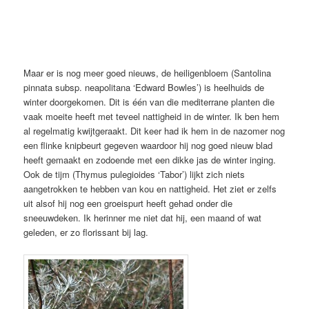
Maar er is nog meer goed nieuws, de heiligenbloem (Santolina
pinnata subsp. neapolitana ‘Edward Bowles’) is heelhuids de
winter doorgekomen. Dit is één van die mediterrane planten die
vaak moeite heeft met teveel nattigheid in de winter. Ik ben hem
al regelmatig kwijtgeraakt. Dit keer had ik hem in de nazomer nog
een flinke knipbeurt gegeven waardoor hij nog goed nieuw blad
heeft gemaakt en zodoende met een dikke jas de winter inging.
Ook de tijm (Thymus pulegioides ‘Tabor’) lijkt zich niets
aangetrokken te hebben van kou en nattigheid. Het ziet er zelfs
uit alsof hij nog een groeispurt heeft gehad onder die
sneeuwdeken. Ik herinner me niet dat hij, een maand of wat
geleden, er zo florissant bij lag.