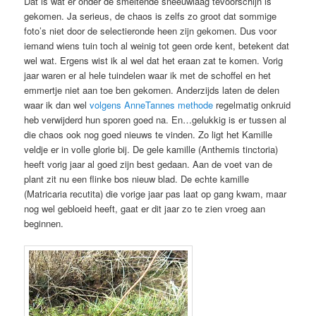
Dat is wat er onder de smeltende sneeuwlaag tevoorschijn is
gekomen. Ja serieus, de chaos is zelfs zo groot dat sommige
foto’s niet door de selectieronde heen zijn gekomen. Dus voor
iemand wiens tuin toch al weinig tot geen orde kent, betekent dat
wel wat. Ergens wist ik al wel dat het eraan zat te komen. Vorig
jaar waren er al hele tuindelen waar ik met de schoffel en het
emmertje niet aan toe ben gekomen. Anderzijds laten de delen
waar ik dan wel
volgens AnneTannes methode
regelmatig onkruid
heb verwijderd hun sporen goed na. En…gelukkig is er tussen al
die chaos ook nog goed nieuws te vinden. Zo ligt het Kamille
veldje er in volle glorie bij. De gele kamille (Anthemis tinctoria)
heeft vorig jaar al goed zijn best gedaan. Aan de voet van de
plant zit nu een flinke bos nieuw blad. De echte kamille
(Matricaria recutita) die vorige jaar pas laat op gang kwam, maar
nog wel gebloeid heeft, gaat er dit jaar zo te zien vroeg aan
beginnen.