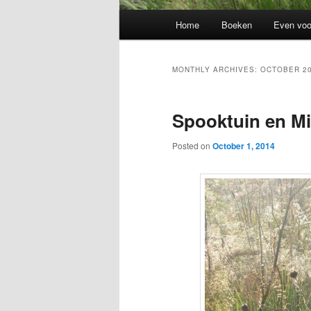
Main
Home
Boeken
Even voo
menu
MONTHLY ARCHIVES:
OCTOBER 2
Spooktuin en Mi
Posted on
October 1, 2014