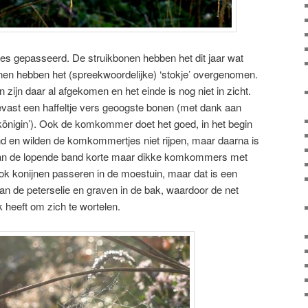
lles gepasseerd. De struikbonen hebben het dit jaar wat
nen hebben het (spreekwoordelijke) ‘stokje’ overgenomen.
 zijn daar al afgekomen en het einde is nog niet in zicht.
teevast een haffeltje vers geoogste bonen (met dank aan
önigin’). Ook de komkommer doet het goed, in het begin
tand en wilden de komkommertjes niet rijpen, maar daarna is
 aan de lopende band korte maar dikke komkommers met
Ook konijnen passeren in de moestuin, maar dat is een
an de peterselie en graven in de bak, waardoor de net
 heeft om zich te wortelen.