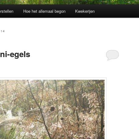
rstellen
Hoe het allemaal begon
Kwekerijen
014
ni-egels