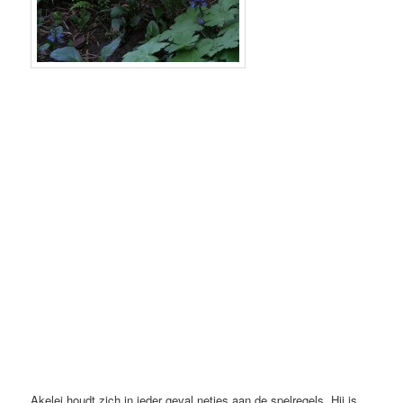
Akelei houdt zich in ieder geval netjes aan de spelregels. Hij is