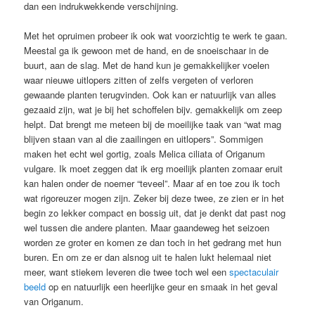
dan een indrukwekkende verschijning.
Met het opruimen probeer ik ook wat voorzichtig te werk te gaan.
Meestal ga ik gewoon met de hand, en de snoeischaar in de
buurt, aan de slag. Met de hand kun je gemakkelijker voelen
waar nieuwe uitlopers zitten of zelfs vergeten of verloren
gewaande planten terugvinden. Ook kan er natuurlijk van alles
gezaaid zijn, wat je bij het schoffelen bijv. gemakkelijk om zeep
helpt. Dat brengt me meteen bij de moeilijke taak van “wat mag
blijven staan van al die zaailingen en uitlopers”. Sommigen
maken het echt wel gortig, zoals Melica ciliata of Origanum
vulgare. Ik moet zeggen dat ik erg moeilijk planten zomaar eruit
kan halen onder de noemer “teveel”. Maar af en toe zou ik toch
wat rigoreuzer mogen zijn. Zeker bij deze twee, ze zien er in het
begin zo lekker compact en bossig uit, dat je denkt dat past nog
wel tussen die andere planten. Maar gaandeweg het seizoen
worden ze groter en komen ze dan toch in het gedrang met hun
buren. En om ze er dan alsnog uit te halen lukt helemaal niet
meer, want stiekem leveren die twee toch wel een
spectaculair
beeld
op en natuurlijk een heerlijke geur en smaak in het geval
van Origanum.