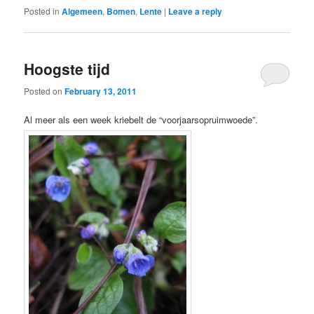
Posted in
Algemeen
,
Bomen
,
Lente
|
Leave a reply
Hoogste tijd
Posted on
February 13, 2011
Al meer als een week kriebelt de “voorjaarsopruimwoede”.