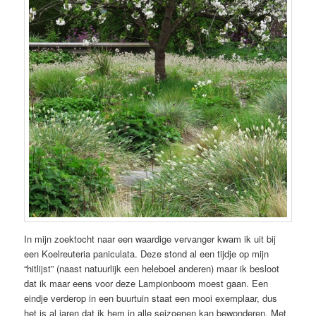
In mijn zoektocht naar een waardige vervanger kwam ik uit bij
een Koelreuteria paniculata. Deze stond al een tijdje op mijn
“hitlijst” (naast natuurlijk een heleboel anderen) maar ik besloot
dat ik maar eens voor deze Lampionboom moest gaan. Een
eindje verderop in een buurtuin staat een mooi exemplaar, dus
het is al jaren dat ik hem in alle seizoenen kan bewonderen. Met