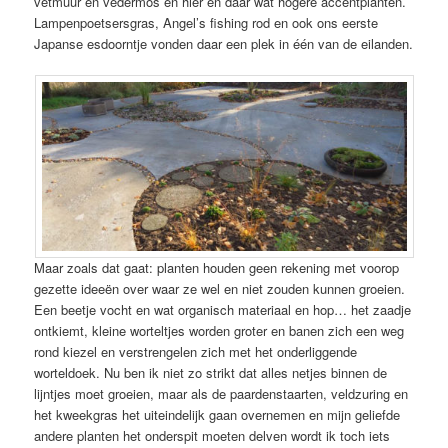
vetmuur en vedermos en hier en daar wat hogere accentplanten.
Lampenpoetsersgras, Angel’s fishing rod en ook ons eerste
Japanse esdoorntje vonden daar een plek in één van de eilanden.
Maar zoals dat gaat: planten houden geen rekening met voorop
gezette ideeën over waar ze wel en niet zouden kunnen groeien.
Een beetje vocht en wat organisch materiaal en hop… het zaadje
ontkiemt, kleine worteltjes worden groter en banen zich een weg
rond kiezel en verstrengelen zich met het onderliggende
worteldoek. Nu ben ik niet zo strikt dat alles netjes binnen de
lijntjes moet groeien, maar als de paardenstaarten, veldzuring en
het kweekgras het uiteindelijk gaan overnemen en mijn geliefde
andere planten het onderspit moeten delven wordt ik toch iets