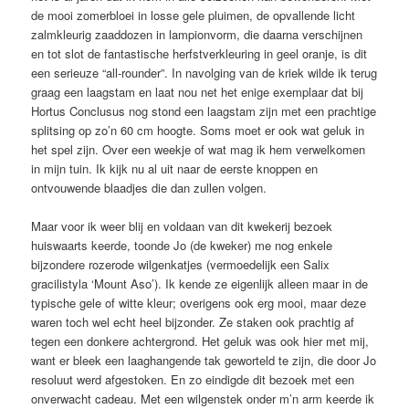
de mooi zomerbloei in losse gele pluimen, de opvallende licht
zalmkleurig zaaddozen in lampionvorm, die daarna verschijnen
en tot slot de fantastische herfstverkleuring in geel oranje, is dit
een serieuze “all-rounder”. In navolging van de kriek wilde ik terug
graag een laagstam en laat nou net het enige exemplaar dat bij
Hortus Conclusus nog stond een laagstam zijn met een prachtige
splitsing op zo’n 60 cm hoogte. Soms moet er ook wat geluk in
het spel zijn. Over een weekje of wat mag ik hem verwelkomen
in mijn tuin. Ik kijk nu al uit naar de eerste knoppen en
ontvouwende blaadjes die dan zullen volgen.
Maar voor ik weer blij en voldaan van dit kwekerij bezoek
huiswaarts keerde, toonde Jo (de kweker) me nog enkele
bijzondere rozerode wilgenkatjes (vermoedelijk een Salix
gracilistyla ‘Mount Aso’). Ik kende ze eigenlijk alleen maar in de
typische gele of witte kleur; overigens ook erg mooi, maar deze
waren toch wel echt heel bijzonder. Ze staken ook prachtig af
tegen een donkere achtergrond. Het geluk was ook hier met mij,
want er bleek een laaghangende tak geworteld te zijn, die door Jo
resoluut werd afgestoken. En zo eindigde dit bezoek met een
onverwacht cadeau. Met een wilgenstek onder m’n arm keerde ik